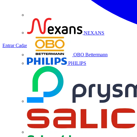
NEXANS
Entrar
Cadastrar
OBO Bettermann
PHILIPS