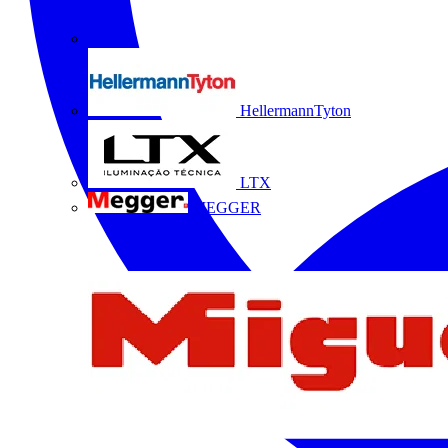
HellermannTyton
LTX
MEGGER