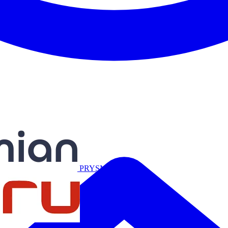
Miguélez
PRYSMIAN
Salicru