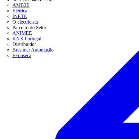
AMB3E
Eletrica
INETE
O electricista
Parceiro do Setor
ANIMEE
KNX Portugal
Distribuidor
Bresimar Automação
FFonseca