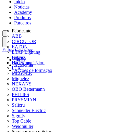
Início
Notícias
Academy
Produtos
Parceiros
Fabricante
ABB
CIRCUTOR
EATON
Entrar
Cadastrar
ETAP Lighting
Gewiss
Entrar
Início
HellermannTyton
Cadastrar
Academia
LTX
Acções de formação
MEGGER
Miguélez
NEXANS
OBO Bettermann
PHILIPS
PRYSMIAN
Salicru
Schneider Electric
Signify
Top Cable
Weidmüller
Serviços para o Setor