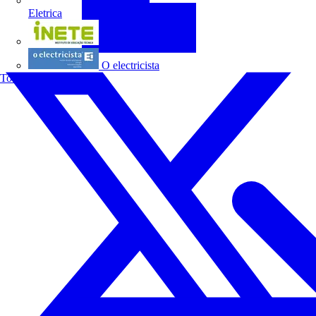
Eletrica
INETE
O electricista
Todos os parceiros