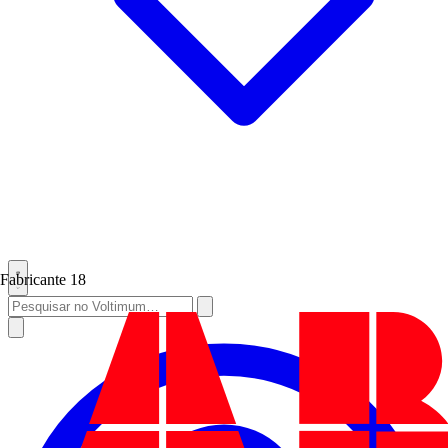
Fabricante
18