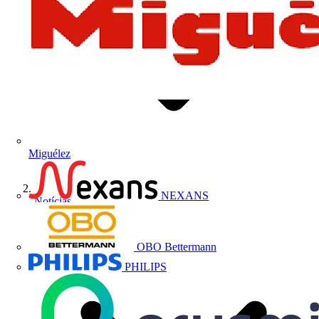
Miguélez
NEXANS
Notícias
OBO Bettermann
PHILIPS