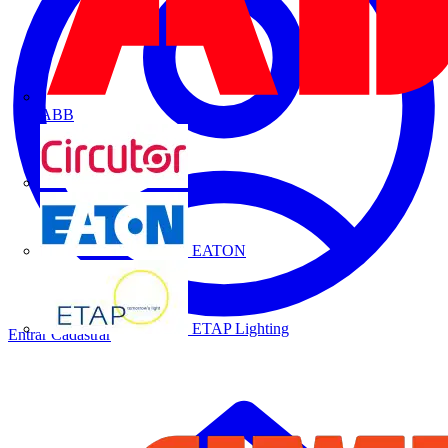
ABB
CIRCUTOR
EATON
ETAP Lighting
Entrar
Cadastrar