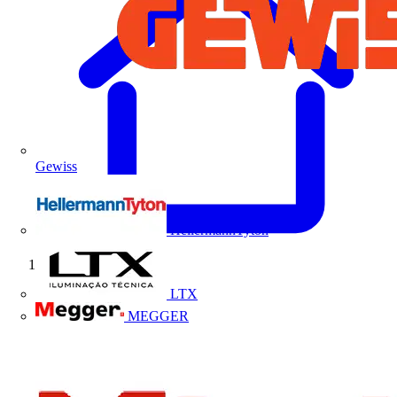
Gewiss
HellermannTyton
Início
LTX
MEGGER