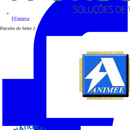
FFonseca
Parceiro do Setor
2
ANIMEE