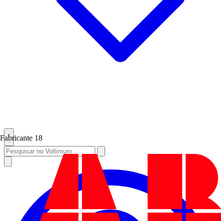
Fabricante
18