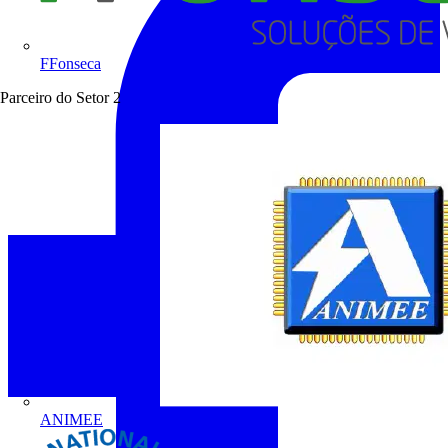
FFonseca
Parceiro do Setor
2
ANIMEE