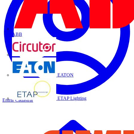
ABB
CIRCUTOR
EATON
ETAP Lighting
Entrar
Cadastrar