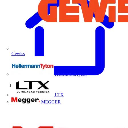
Gewiss
HellermannTyton
Início
LTX
MEGGER