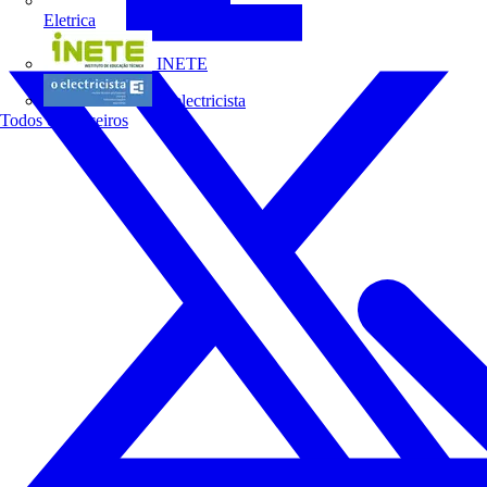
Eletrica
INETE
O electricista
Todos os parceiros