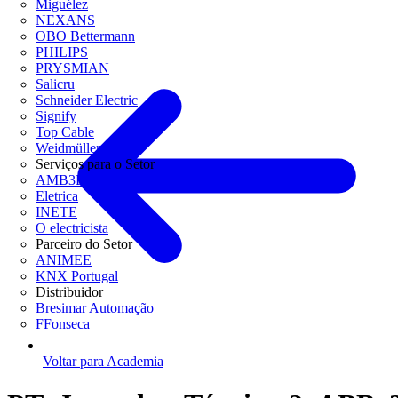
Miguélez
NEXANS
OBO Bettermann
PHILIPS
PRYSMIAN
Salicru
Schneider Electric
Signify
Top Cable
Weidmüller
Serviços para o Setor
AMB3E
Eletrica
INETE
O electricista
Parceiro do Setor
ANIMEE
KNX Portugal
Distribuidor
Bresimar Automação
FFonseca
Voltar para Academia