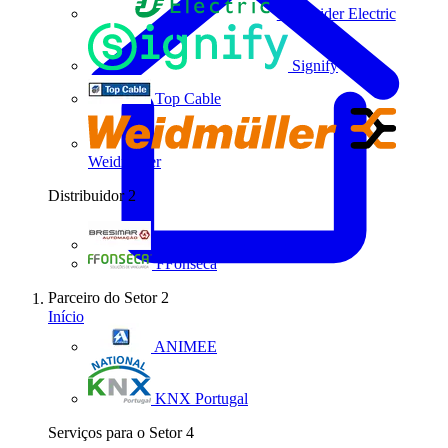
Schneider Electric
Signify
Top Cable
Weidmüller
Distribuidor
2
Bresimar Automação
FFonseca
Parceiro do Setor
2
Início
ANIMEE
KNX Portugal
Serviços para o Setor
4