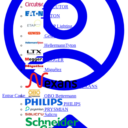
CIRCUTOR
EATON
ETAP Lighting
Gewiss
HellermannTyton
LTX
MEGGER
Miguélez
NEXANS
Entrar
Cadastrar
OBO Bettermann
PHILIPS
PRYSMIAN
Salicru