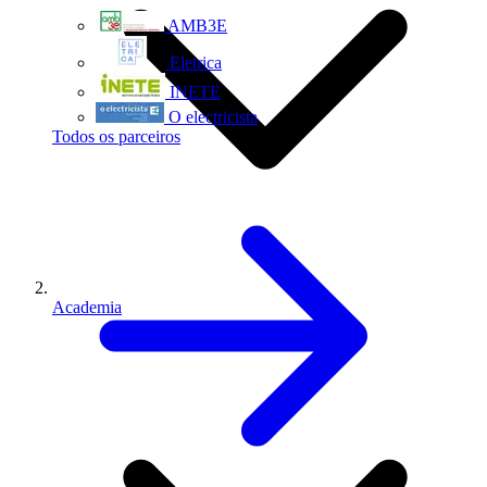
AMB3E
Eletrica
INETE
O electricista
Todos os parceiros
Academia