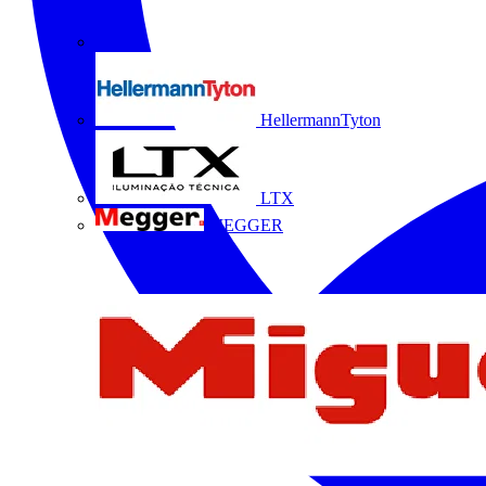
HellermannTyton
LTX
MEGGER