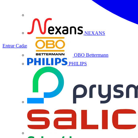
NEXANS
Entrar
Cadastrar
OBO Bettermann
PHILIPS