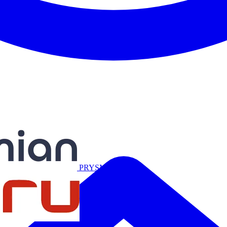
Miguélez
PRYSMIAN
Salicru