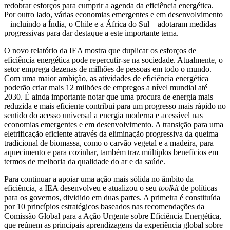
redobrar esforços para cumprir a agenda da eficiência energética.
Por outro lado, várias economias emergentes e em desenvolvimento
– incluindo a Índia, o Chile e a África do Sul – adotaram medidas
progressivas para dar destaque a este importante tema.
O novo relatório da IEA mostra que duplicar os esforços de
eficiência energética pode repercutir-se na sociedade. Atualmente, o
setor emprega dezenas de milhões de pessoas em todo o mundo.
Com uma maior ambição, as atividades de eficiência energética
poderão criar mais 12 milhões de empregos a nível mundial até
2030. É ainda importante notar que uma procura de energia mais
reduzida e mais eficiente contribui para um progresso mais rápido no
sentido do acesso universal a energia moderna e acessível nas
economias emergentes e em desenvolvimento. A transição para uma
eletrificação eficiente através da eliminação progressiva da queima
tradicional de biomassa, como o carvão vegetal e a madeira, para
aquecimento e para cozinhar, também traz múltiplos benefícios em
termos de melhoria da qualidade do ar e da saúde.
Para continuar a apoiar uma ação mais sólida no âmbito da
eficiência, a IEA desenvolveu e atualizou o seu
toolkit
de políticas
para os governos, dividido em duas partes. A primeira é constituída
por 10 princípios estratégicos baseados nas recomendações da
Comissão Global para a Ação Urgente sobre Eficiência Energética,
que reúnem as principais aprendizagens da experiência global sobre