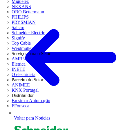
Miguélez
NEXANS
OBO Bettermann
PHILIPS
PRYSMIAN
Salicru
Schneider Electric
Signify
Top Cable
Weidmüller
Serviços para o Setor
AMB3E
Eletrica
INETE
O electricista
Parceiro do Setor
ANIMEE
KNX Portugal
Distribuidor
Bresimar Automação
FFonseca
Voltar para Notícias