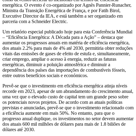
energética. O evento é co-organizado por Agnès Pannier-Runacher,
Ministra da Transição Energética de França, e por Fatih Birol,
Executive Director da IEA, e está também a ser organizado em
parceria com a Schneider Electric.
Um relatório especial publicado hoje para esta Conferência Mundial
– “Eficiência Energética: A Década para a Ação” – destaca que
aumentar os progressos anuais em matéria de eficiência energética,
dos atuais 2.2% para mais de 4% até 2030, permitiria obter reduções
vitais das emissões de gases de efeito de estufa e, simultaneamente,
criar emprego, ampliar o acesso à energia, reduzir as faturas
energéticas, diminuir a poluição atmosférica e diminuir a
dependência dos países das importações de combustíveis fósseis,
entre outros benefícios sociais e económicos.
Prevê-se que o investimento em eficiência energética atinja níveis
recorde em 2023, apesar de um abrandamento do crescimento anual,
uma vez que o elevado custo de capital tem um grande peso sobre
os potenciais novos projetos. De acordo com as atuais políticas
previstas e anunciadas, prevê-se que o investimento relacionado com
a eficiência aumente em mais 50%. No entanto, para que o
progresso anual duplique, os investimentos no setor devem aumentar
dos atuais 600 mil milhões de dólares para mais de 1.8 biliões de
dólares até 2030.