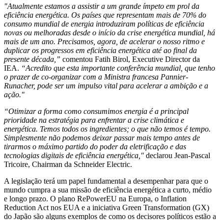
"Atualmente estamos a assistir a um grande ímpeto em prol da
eficiência energética. Os países que representam mais de 70% do
consumo mundial de energia introduziram políticas de eficiência
novas ou melhoradas desde o início da crise energética mundial, há
mais de um ano. Precisamos, agora, de acelerar o nosso ritmo e
duplicar os progressos em eficiência energética até ao final da
presente década,”
comentou Fatih Birol, Executive Director da
IEA.
“Acredito que esta importante conferência mundial, que tenho
o prazer de co-organizar com a Ministra francesa Pannier-
Runacher, pode ser um impulso vital para acelerar a ambição e a
ação."
“Otimizar a forma como consumimos energia é a principal
prioridade na estratégia para enfrentar a crise climática e
energética. Temos todos os ingredientes; o que não temos é tempo.
Simplesmente não podemos deixar passar mais tempo antes de
tirarmos o máximo partido do poder da eletrificação e das
tecnologias digitais de eficiência energética,"
declarou Jean-Pascal
Tricoire, Chairman da Schneider Electric.
A legislação terá um papel fundamental a desempenhar para que o
mundo cumpra a sua missão de eficiência energética a curto, médio
e longo prazo. O plano RePowerEU na Europa, o Inflation
Reduction Act nos EUA e a iniciativa Green Transformation (GX)
do Japão são alguns exemplos de como os decisores políticos estão a