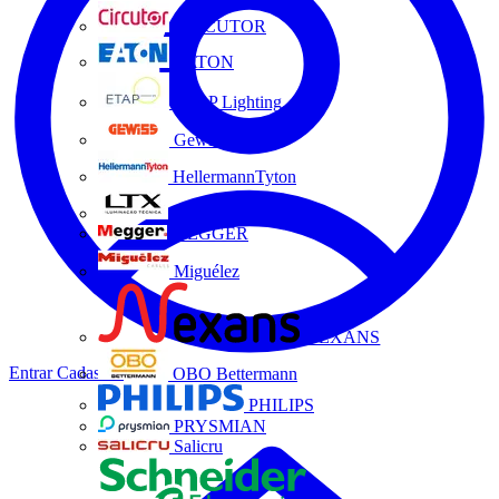
CIRCUTOR
EATON
ETAP Lighting
Gewiss
HellermannTyton
LTX
MEGGER
Miguélez
NEXANS
Entrar
Cadastrar
OBO Bettermann
PHILIPS
PRYSMIAN
Salicru