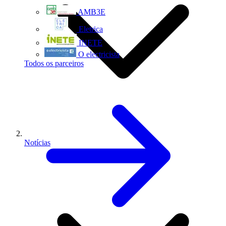
AMB3E
Eletrica
INETE
O electricista
Todos os parceiros
Notícias