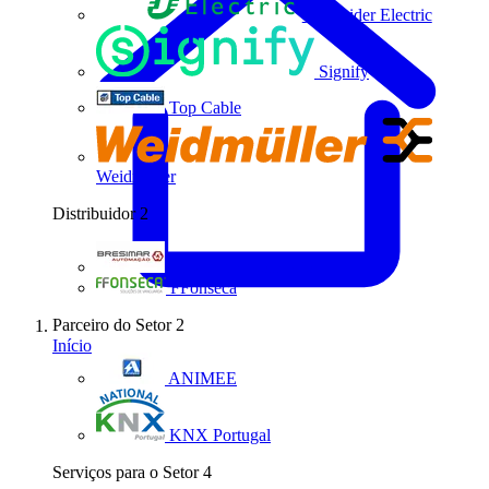
Schneider Electric
Signify
Top Cable
Weidmüller
Distribuidor
2
Bresimar Automação
FFonseca
Parceiro do Setor
2
Início
ANIMEE
KNX Portugal
Serviços para o Setor
4