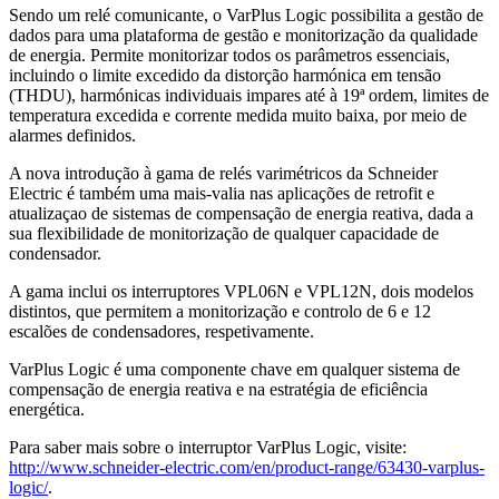
Sendo um relé comunicante, o VarPlus Logic possibilita a gestão de
dados para uma plataforma de gestão e monitorização da qualidade
de energia. Permite monitorizar todos os parâmetros essenciais,
incluindo o limite excedido da distorção harmónica em tensão
(THDU), harmónicas individuais impares até à 19ª ordem, limites de
temperatura excedida e corrente medida muito baixa, por meio de
alarmes definidos.
A nova introdução à gama de relés varimétricos da Schneider
Electric é também uma mais-valia nas aplicações de retrofit e
atualizaçao de sistemas de compensação de energia reativa, dada a
sua flexibilidade de monitorização de qualquer capacidade de
condensador.
A gama inclui os interruptores VPL06N e VPL12N, dois modelos
distintos, que permitem a monitorização e controlo de 6 e 12
escalões de condensadores, respetivamente.
VarPlus Logic é uma componente chave em qualquer sistema de
compensação de energia reativa e na estratégia de eficiência
energética.
Para saber mais sobre o interruptor VarPlus Logic, visite:
http://www.schneider-electric.com/en/product-range/63430-varplus-
logic/
.