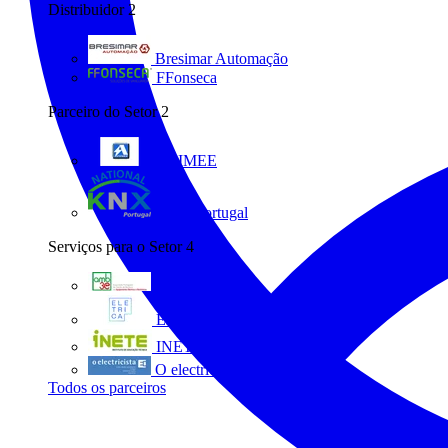
Distribuidor
2
Bresimar Automação
FFonseca
Parceiro do Setor
2
ANIMEE
KNX Portugal
Serviços para o Setor
4
AMB3E
Eletrica
INETE
O electricista
Todos os parceiros