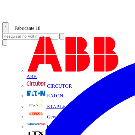
Fabricante
18
ABB
CIRCUTOR
EATON
ETAP Lighting
Gewiss
HellermannTyton