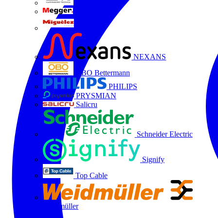
LTX
MEGGER
Miguélez
NEXANS
OBO Bettermann
PHILIPS
PRYSMIAN
Salicru
Schneider Electric
Signify
Top Cable
Weidmüller