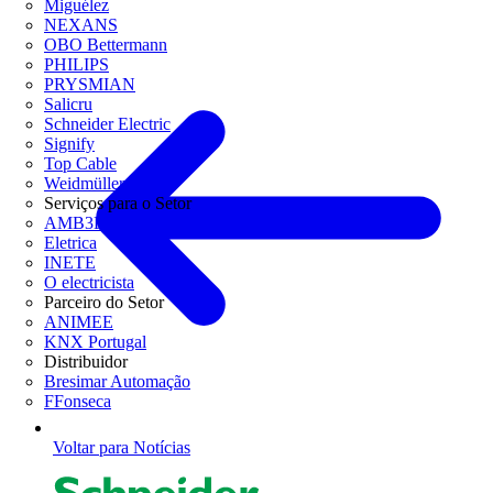
Miguélez
NEXANS
OBO Bettermann
PHILIPS
PRYSMIAN
Salicru
Schneider Electric
Signify
Top Cable
Weidmüller
Serviços para o Setor
AMB3E
Eletrica
INETE
O electricista
Parceiro do Setor
ANIMEE
KNX Portugal
Distribuidor
Bresimar Automação
FFonseca
Voltar para Notícias