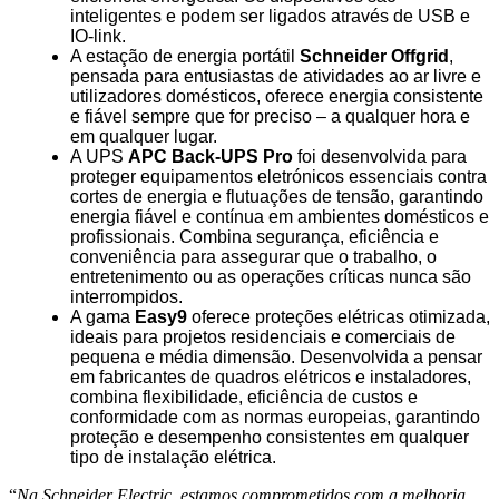
inteligentes e podem ser ligados através de USB e
IO-link.
A estação de energia portátil
Schneider Offgrid
,
pensada para entusiastas de atividades ao ar livre e
utilizadores domésticos, oferece energia consistente
e fiável sempre que for preciso – a qualquer hora e
em qualquer lugar.
A UPS
APC Back‑UPS Pro
foi desenvolvida para
proteger equipamentos eletrónicos essenciais contra
cortes de energia e flutuações de tensão, garantindo
energia fiável e contínua em ambientes domésticos e
profissionais. Combina segurança, eficiência e
conveniência para assegurar que o trabalho, o
entretenimento ou as operações críticas nunca são
interrompidos.
A gama
Easy9
oferece proteções elétricas otimizada,
ideais para projetos residenciais e comerciais de
pequena e média dimensão. Desenvolvida a pensar
em fabricantes de quadros elétricos e instaladores,
combina flexibilidade, eficiência de custos e
conformidade com as normas europeias, garantindo
proteção e desempenho consistentes em qualquer
tipo de instalação elétrica.
“
Na Schneider Electric, estamos comprometidos com a melhoria