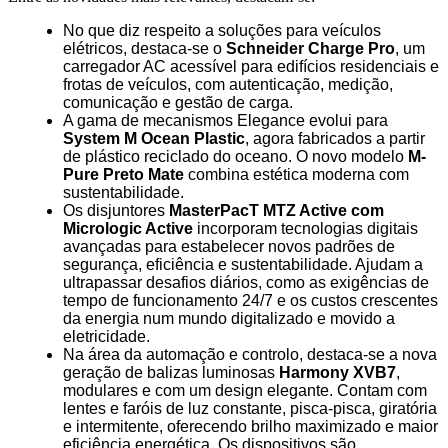
No que diz respeito a soluções para veículos
elétricos, destaca-se o
Schneider Charge Pro
, um
carregador AC acessível para edifícios residenciais e
frotas de veículos, com autenticação, medição,
comunicação e gestão de carga.
A gama de mecanismos Elegance evolui para
System M Ocean Plastic
, agora fabricados a partir
de plástico reciclado do oceano. O novo modelo
M-
Pure Preto Mate
combina estética moderna com
sustentabilidade.
Os disjuntores
MasterPacT MTZ Active com
Micrologic Active
incorporam tecnologias digitais
avançadas para estabelecer novos padrões de
segurança, eficiência e sustentabilidade. Ajudam a
ultrapassar desafios diários, como as exigências de
tempo de funcionamento 24/7 e os custos crescentes
da energia num mundo digitalizado e movido a
eletricidade.
Na área da automação e controlo, destaca-se a nova
geração de balizas luminosas
Harmony XVB7
,
modulares e com um design elegante. Contam com
lentes e faróis de luz constante, pisca-pisca, giratória
e intermitente, oferecendo brilho maximizado e maior
eficiência energética. Os dispositivos são