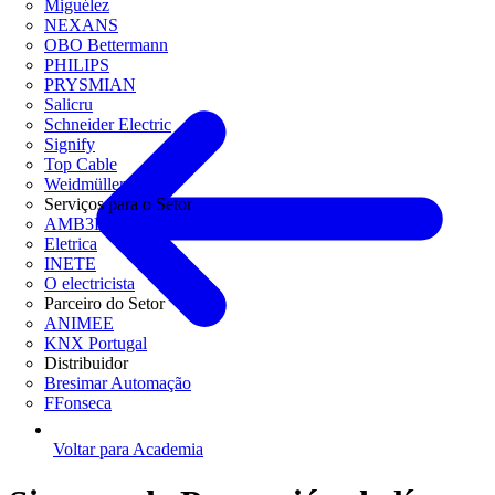
Miguélez
NEXANS
OBO Bettermann
PHILIPS
PRYSMIAN
Salicru
Schneider Electric
Signify
Top Cable
Weidmüller
Serviços para o Setor
AMB3E
Eletrica
INETE
O electricista
Parceiro do Setor
ANIMEE
KNX Portugal
Distribuidor
Bresimar Automação
FFonseca
Voltar para Academia