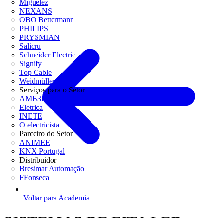
Miguélez
NEXANS
OBO Bettermann
PHILIPS
PRYSMIAN
Salicru
Schneider Electric
Signify
Top Cable
Weidmüller
Serviços para o Setor
AMB3E
Eletrica
INETE
O electricista
Parceiro do Setor
ANIMEE
KNX Portugal
Distribuidor
Bresimar Automação
FFonseca
Voltar para Academia