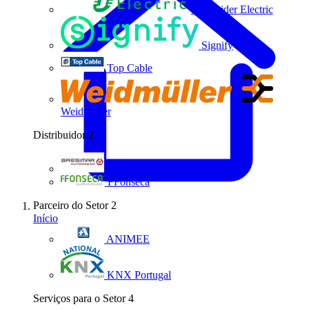
Schneider Electric
Signify
Top Cable
Weidmüller
Distribuidor
2
Bresimar Automação
FFonseca
Parceiro do Setor
2
Início
ANIMEE
KNX Portugal
Serviços para o Setor
4