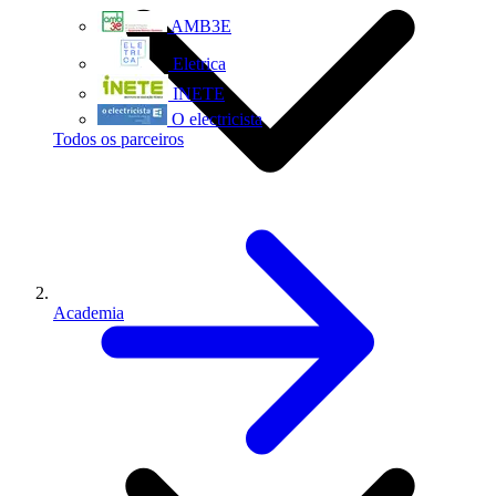
AMB3E
Eletrica
INETE
O electricista
Todos os parceiros
Academia