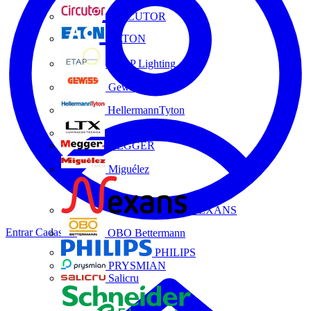
CIRCUTOR
EATON
ETAP Lighting
Gewiss
HellermannTyton
LTX
MEGGER
Miguélez
NEXANS
Entrar
Cadastrar
OBO Bettermann
PHILIPS
PRYSMIAN
Salicru