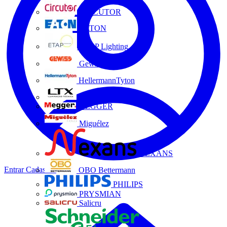
CIRCUTOR
EATON
ETAP Lighting
Gewiss
HellermannTyton
LTX
MEGGER
Miguélez
NEXANS
Entrar
Cadastrar
OBO Bettermann
PHILIPS
PRYSMIAN
Salicru