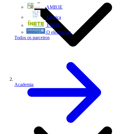
AMB3E
Eletrica
INETE
O electricista
Todos os parceiros
Academia