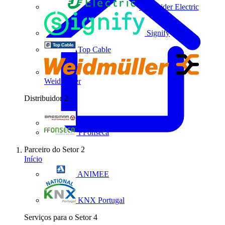
Schneider Electric
Signify
Top Cable
Weidmüller
Distribuidor
2
Bresimar Automação
FFonseca
Parceiro do Setor
2
Início
ANIMEE
KNX Portugal
Serviços para o Setor
4