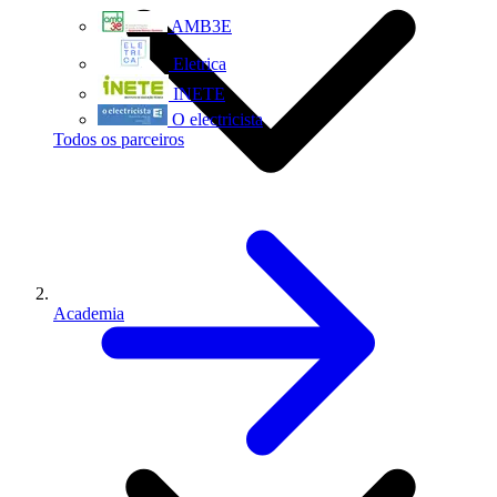
AMB3E
Eletrica
INETE
O electricista
Todos os parceiros
Academia