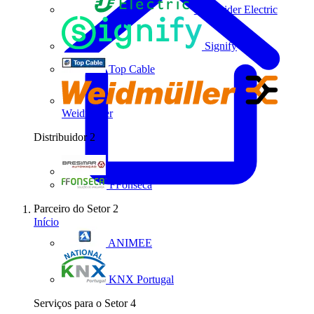
Schneider Electric
Signify
Top Cable
Weidmüller
Distribuidor
2
Bresimar Automação
FFonseca
Parceiro do Setor
2
Início
ANIMEE
KNX Portugal
Serviços para o Setor
4