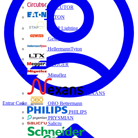
CIRCUTOR
EATON
ETAP Lighting
Gewiss
HellermannTyton
LTX
MEGGER
Miguélez
NEXANS
Entrar
Cadastrar
OBO Bettermann
PHILIPS
PRYSMIAN
Salicru