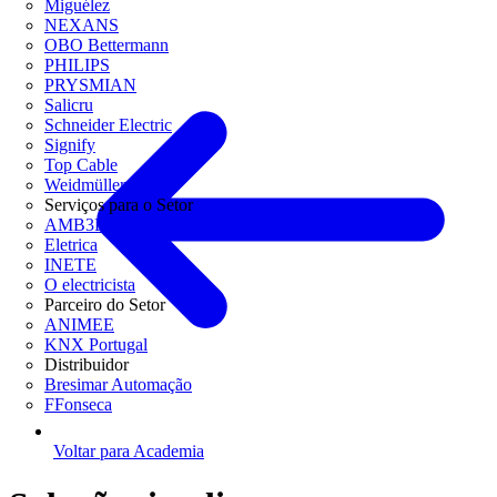
Miguélez
NEXANS
OBO Bettermann
PHILIPS
PRYSMIAN
Salicru
Schneider Electric
Signify
Top Cable
Weidmüller
Serviços para o Setor
AMB3E
Eletrica
INETE
O electricista
Parceiro do Setor
ANIMEE
KNX Portugal
Distribuidor
Bresimar Automação
FFonseca
Voltar para Academia