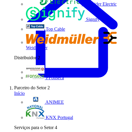
Schneider Electric
Signify
Top Cable
Weidmüller
Distribuidor
2
Bresimar Automação
FFonseca
Parceiro do Setor
2
Início
ANIMEE
KNX Portugal
Serviços para o Setor
4