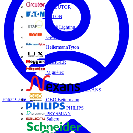
CIRCUTOR
EATON
ETAP Lighting
Gewiss
HellermannTyton
LTX
MEGGER
Miguélez
NEXANS
Entrar
Cadastrar
OBO Bettermann
PHILIPS
PRYSMIAN
Salicru