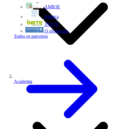
AMB3E
Eletrica
INETE
O electricista
Todos os parceiros
Academia