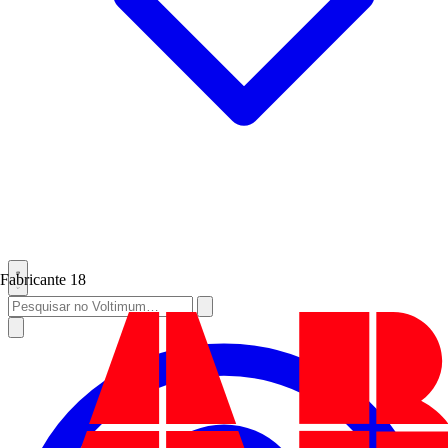
Fabricante
18