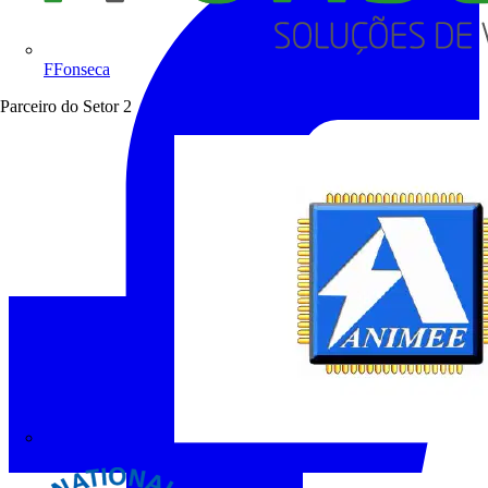
FFonseca
Parceiro do Setor
2
ANIMEE