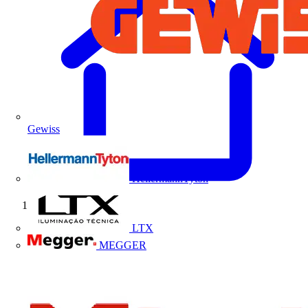
Gewiss
HellermannTyton
Início
LTX
MEGGER