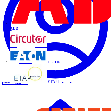
ABB
CIRCUTOR
EATON
ETAP Lighting
Entrar
Cadastrar