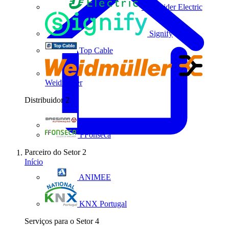
Schneider Electric
Signify
Top Cable
Weidmüller
Distribuidor
2
Bresimar Automação
FFonseca
Parceiro do Setor
2
Início
ANIMEE
KNX Portugal
Serviços para o Setor
4