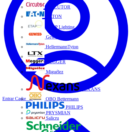
CIRCUTOR
EATON
ETAP Lighting
Gewiss
HellermannTyton
LTX
MEGGER
Miguélez
NEXANS
Entrar
Cadastrar
OBO Bettermann
PHILIPS
PRYSMIAN
Salicru