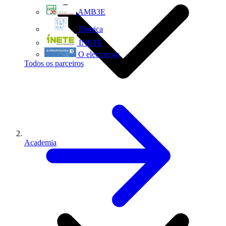
AMB3E
Eletrica
INETE
O electricista
Todos os parceiros
Academia