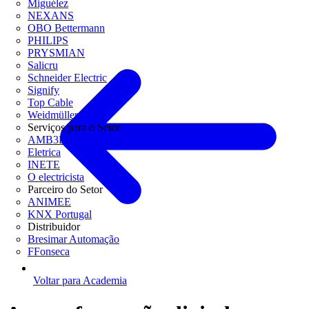
Miguélez
NEXANS
OBO Bettermann
PHILIPS
PRYSMIAN
Salicru
Schneider Electric
Signify
Top Cable
Weidmüller
Serviços para o Setor
AMB3E
Eletrica
INETE
O electricista
Parceiro do Setor
ANIMEE
KNX Portugal
Distribuidor
Bresimar Automação
FFonseca
Voltar para Academia