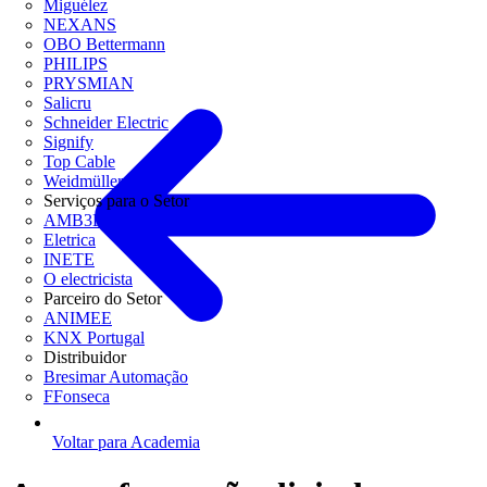
Miguélez
NEXANS
OBO Bettermann
PHILIPS
PRYSMIAN
Salicru
Schneider Electric
Signify
Top Cable
Weidmüller
Serviços para o Setor
AMB3E
Eletrica
INETE
O electricista
Parceiro do Setor
ANIMEE
KNX Portugal
Distribuidor
Bresimar Automação
FFonseca
Voltar para Academia