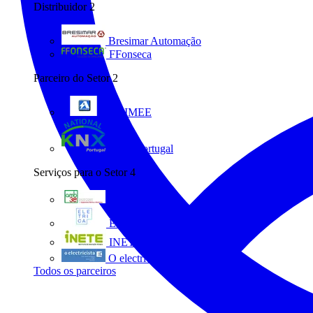
Distribuidor
2
Bresimar Automação
FFonseca
Parceiro do Setor
2
ANIMEE
KNX Portugal
Serviços para o Setor
4
AMB3E
Eletrica
INETE
O electricista
Todos os parceiros