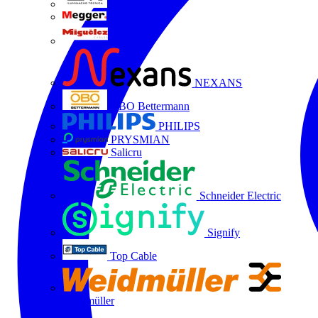
LTX
MEGGER
Miguélez
NEXANS
OBO Bettermann
PHILIPS
PRYSMIAN
Salicru
Schneider Electric
Signify
Top Cable
Weidmüller