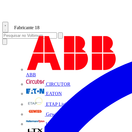
Fabricante
18
ABB
CIRCUTOR
EATON
ETAP Lighting
Gewiss
HellermannTyton