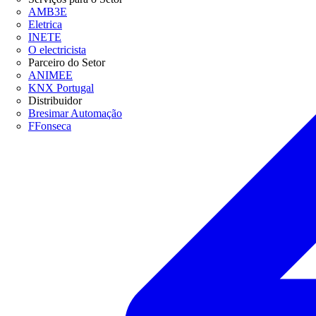
AMB3E
Eletrica
INETE
O electricista
Parceiro do Setor
ANIMEE
KNX Portugal
Distribuidor
Bresimar Automação
FFonseca