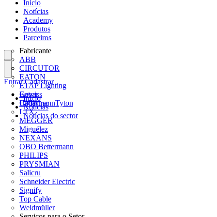
Início
Notícias
Academy
Produtos
Parceiros
Fabricante
ABB
CIRCUTOR
EATON
Entrar
Cadastrar
ETAP Lighting
Gewiss
Entrar
Início
HellermannTyton
Cadastrar
Notícias
LTX
Notícias do sector
MEGGER
Miguélez
NEXANS
OBO Bettermann
PHILIPS
PRYSMIAN
Salicru
Schneider Electric
Signify
Top Cable
Weidmüller
Serviços para o Setor