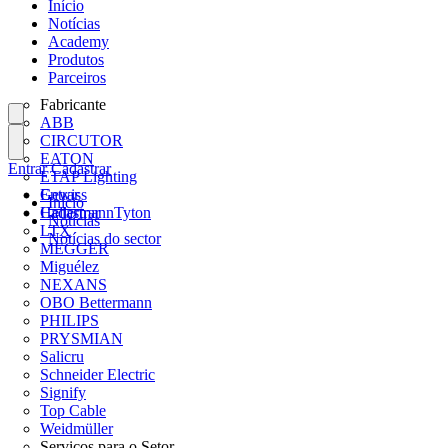
Início
Notícias
Academy
Produtos
Parceiros
Fabricante
ABB
CIRCUTOR
EATON
Entrar
Cadastrar
ETAP Lighting
Gewiss
Entrar
Início
HellermannTyton
Cadastrar
Notícias
LTX
Notícias do sector
MEGGER
Miguélez
NEXANS
OBO Bettermann
PHILIPS
PRYSMIAN
Salicru
Schneider Electric
Signify
Top Cable
Weidmüller
Serviços para o Setor