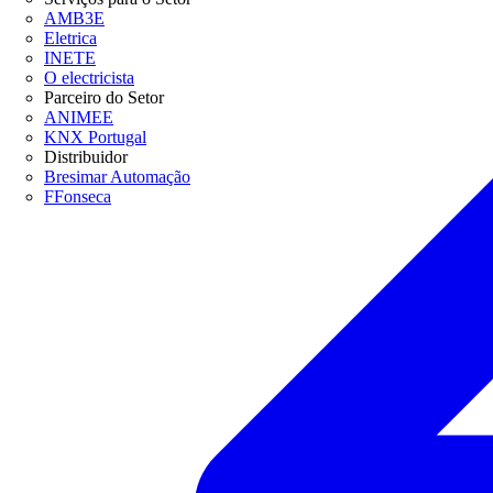
AMB3E
Eletrica
INETE
O electricista
Parceiro do Setor
ANIMEE
KNX Portugal
Distribuidor
Bresimar Automação
FFonseca