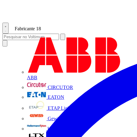
Fabricante
18
ABB
CIRCUTOR
EATON
ETAP Lighting
Gewiss
HellermannTyton