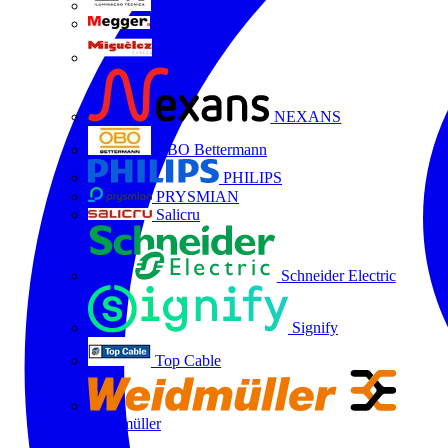
LTX
MEGGER
Miguélez
NEXANS
OBO Bettermann
PHILIPS
PRYSMIAN
Salicru
Schneider Electric
Signify
Top Cable
Weidmüller