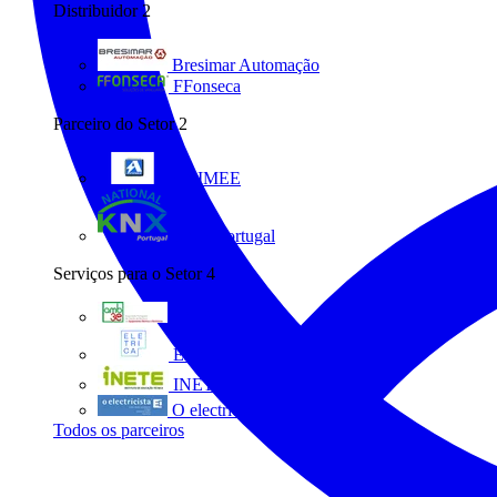
Distribuidor
2
Bresimar Automação
FFonseca
Parceiro do Setor
2
ANIMEE
KNX Portugal
Serviços para o Setor
4
AMB3E
Eletrica
INETE
O electricista
Todos os parceiros