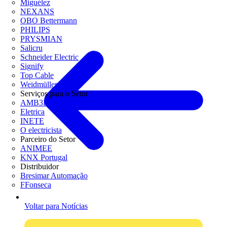
Miguélez
NEXANS
OBO Bettermann
PHILIPS
PRYSMIAN
Salicru
Schneider Electric
Signify
Top Cable
Weidmüller
Serviços para o Setor
AMB3E
Eletrica
INETE
O electricista
Parceiro do Setor
ANIMEE
KNX Portugal
Distribuidor
Bresimar Automação
FFonseca
Voltar para Notícias