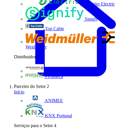
Schneider Electric
Signify
Top Cable
Weidmüller
Distribuidor
2
Bresimar Automação
FFonseca
Parceiro do Setor
2
Início
ANIMEE
KNX Portugal
Serviços para o Setor
4