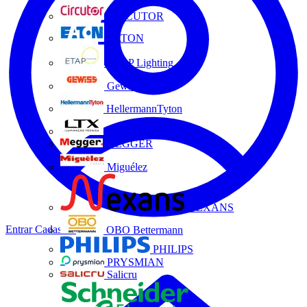
CIRCUTOR
EATON
ETAP Lighting
Gewiss
HellermannTyton
LTX
MEGGER
Miguélez
NEXANS
Entrar
Cadastrar
OBO Bettermann
PHILIPS
PRYSMIAN
Salicru