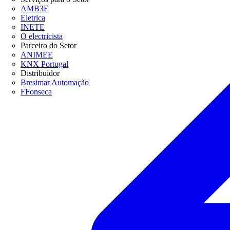
AMB3E
Eletrica
INETE
O electricista
Parceiro do Setor
ANIMEE
KNX Portugal
Distribuidor
Bresimar Automação
FFonseca