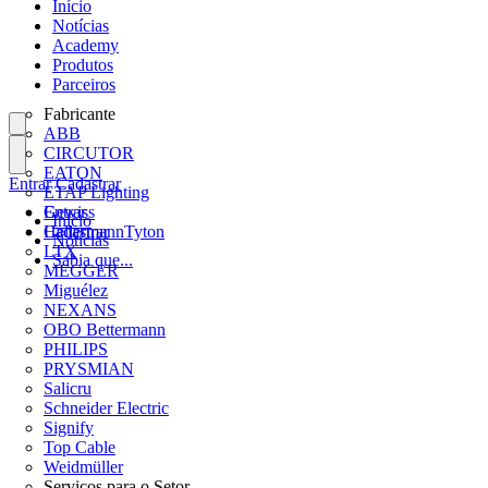
Início
Notícias
Academy
Produtos
Parceiros
Fabricante
ABB
CIRCUTOR
EATON
Entrar
Cadastrar
ETAP Lighting
Gewiss
Entrar
Início
HellermannTyton
Cadastrar
Notícias
LTX
Sabia que...
MEGGER
Miguélez
NEXANS
OBO Bettermann
PHILIPS
PRYSMIAN
Salicru
Schneider Electric
Signify
Top Cable
Weidmüller
Serviços para o Setor