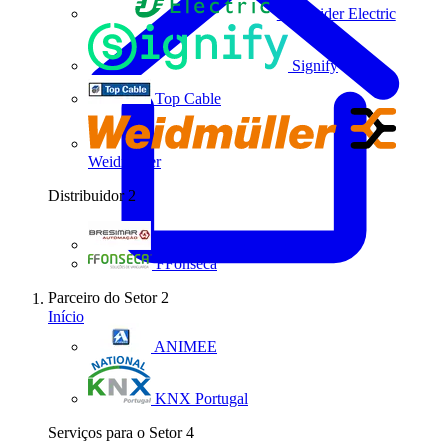
Schneider Electric
Signify
Top Cable
Weidmüller
Distribuidor
2
Bresimar Automação
FFonseca
Parceiro do Setor
2
Início
ANIMEE
KNX Portugal
Serviços para o Setor
4