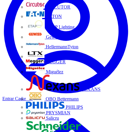
CIRCUTOR
EATON
ETAP Lighting
Gewiss
HellermannTyton
LTX
MEGGER
Miguélez
NEXANS
Entrar
Cadastrar
OBO Bettermann
PHILIPS
PRYSMIAN
Salicru