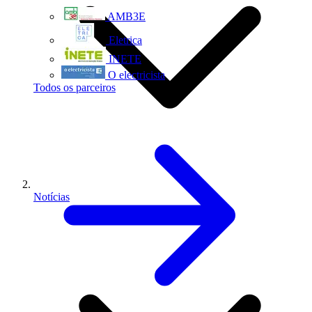
AMB3E
Eletrica
INETE
O electricista
Todos os parceiros
Notícias