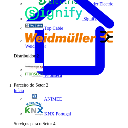
Schneider Electric
Signify
Top Cable
Weidmüller
Distribuidor
2
Bresimar Automação
FFonseca
Parceiro do Setor
2
Início
ANIMEE
KNX Portugal
Serviços para o Setor
4