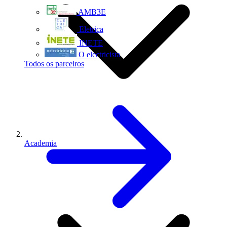
AMB3E
Eletrica
INETE
O electricista
Todos os parceiros
Academia