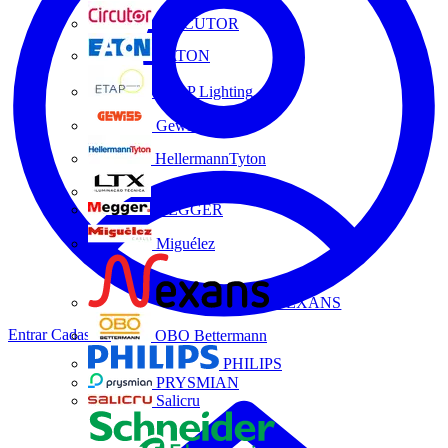
CIRCUTOR
EATON
ETAP Lighting
Gewiss
HellermannTyton
LTX
MEGGER
Miguélez
NEXANS
Entrar
Cadastrar
OBO Bettermann
PHILIPS
PRYSMIAN
Salicru