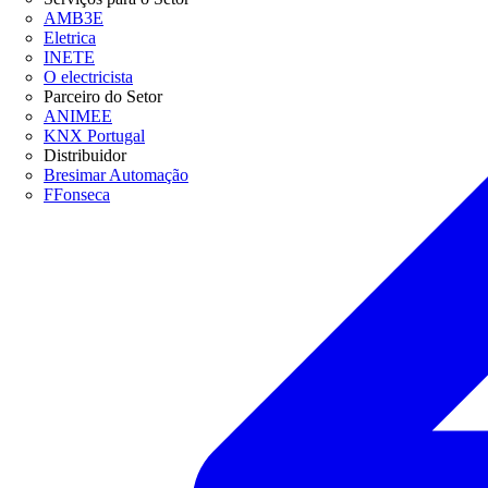
AMB3E
Eletrica
INETE
O electricista
Parceiro do Setor
ANIMEE
KNX Portugal
Distribuidor
Bresimar Automação
FFonseca