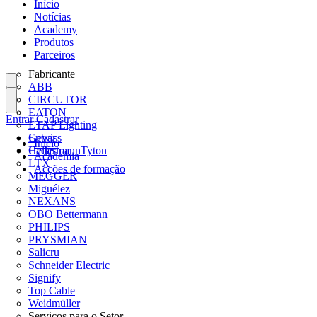
Início
Notícias
Academy
Produtos
Parceiros
Fabricante
ABB
CIRCUTOR
EATON
Entrar
Cadastrar
ETAP Lighting
Gewiss
Entrar
Início
HellermannTyton
Cadastrar
Academia
LTX
Acções de formação
MEGGER
Miguélez
NEXANS
OBO Bettermann
PHILIPS
PRYSMIAN
Salicru
Schneider Electric
Signify
Top Cable
Weidmüller
Serviços para o Setor