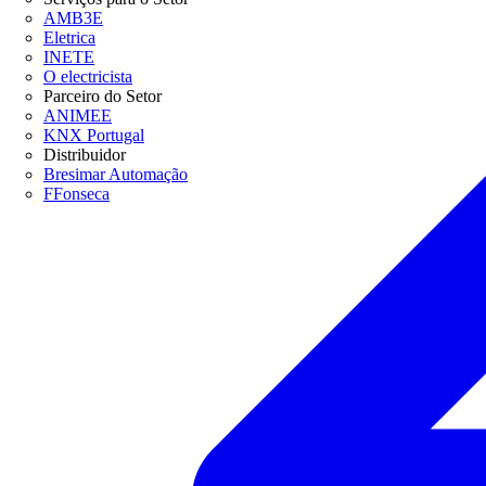
AMB3E
Eletrica
INETE
O electricista
Parceiro do Setor
ANIMEE
KNX Portugal
Distribuidor
Bresimar Automação
FFonseca