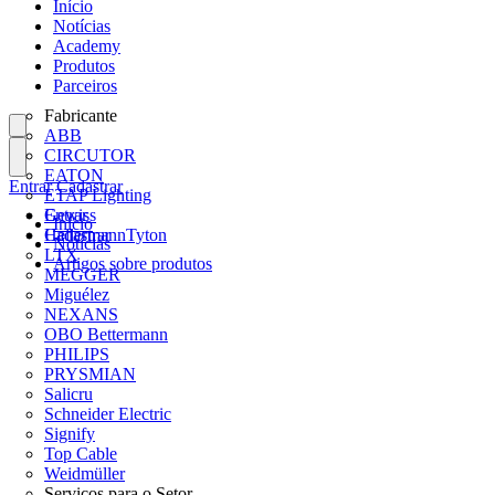
Início
Notícias
Academy
Produtos
Parceiros
Fabricante
ABB
CIRCUTOR
EATON
Entrar
Cadastrar
ETAP Lighting
Gewiss
Entrar
Início
HellermannTyton
Cadastrar
Notícias
LTX
Artigos sobre produtos
MEGGER
Miguélez
NEXANS
OBO Bettermann
PHILIPS
PRYSMIAN
Salicru
Schneider Electric
Signify
Top Cable
Weidmüller
Serviços para o Setor