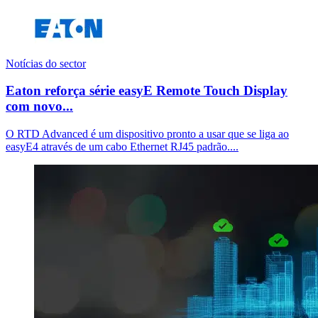
Notícias do sector
Eaton reforça série easyE Remote Touch Display
com novo...
O RTD Advanced é um dispositivo pronto a usar que se liga ao
easyE4 através de um cabo Ethernet RJ45 padrão....