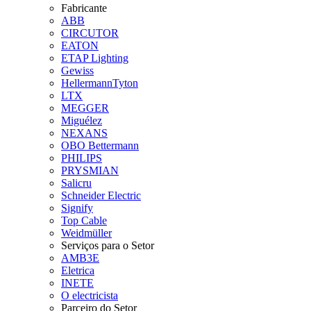
Fabricante
ABB
CIRCUTOR
EATON
ETAP Lighting
Gewiss
HellermannTyton
LTX
MEGGER
Miguélez
NEXANS
OBO Bettermann
PHILIPS
PRYSMIAN
Salicru
Schneider Electric
Signify
Top Cable
Weidmüller
Serviços para o Setor
AMB3E
Eletrica
INETE
O electricista
Parceiro do Setor