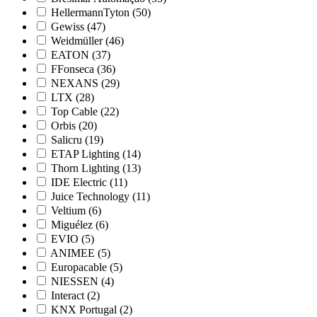
HellermannTyton
(50)
Gewiss
(47)
Weidmüller
(46)
EATON
(37)
FFonseca
(36)
NEXANS
(29)
LTX
(28)
Top Cable
(22)
Orbis
(20)
Salicru
(19)
ETAP Lighting
(14)
Thorn Lighting
(13)
IDE Electric
(11)
Juice Technology
(11)
Veltium
(6)
Miguélez
(6)
EVIO
(5)
ANIMEE
(5)
Europacable
(5)
NIESSEN
(4)
Interact
(2)
KNX Portugal
(2)