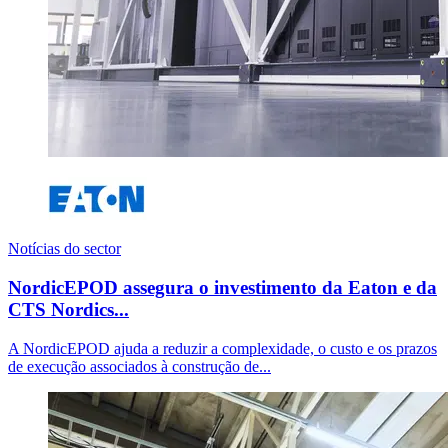
Notícias do sector
NordicEPOD assegura o investimento da Eaton e da
CTS Nordics...
A NordicEPOD ajuda a reduzir a complexidade, o custo e os prazos
de execução associados à construção de...