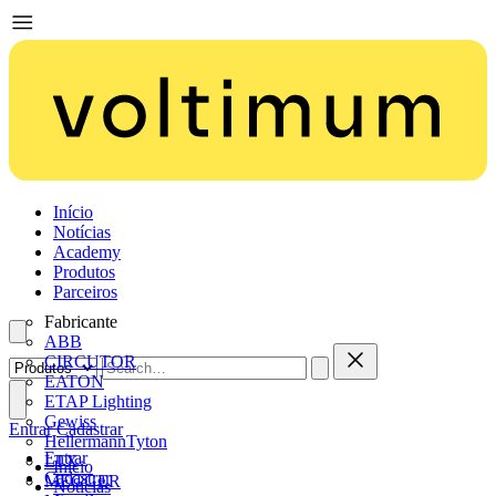
Início
Notícias
Academy
Produtos
Parceiros
Fabricante
ABB
CIRCUTOR
EATON
ETAP Lighting
Gewiss
Entrar
Cadastrar
HellermannTyton
Entrar
LTX
Início
Cadastrar
MEGGER
Notícias