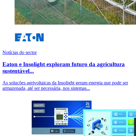
Notícias do sector
Eaton e Insolight exploram futuro da agricultura
sustentável...
As soluções agrivoltaicas da Insolight geram energia que pode ser
armazenada, até ser necessária, nos sistemas...