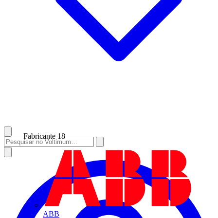
Fabricante
18
ABB