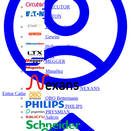
CIRCUTOR
EATON
ETAP Lighting
Gewiss
HellermannTyton
LTX
MEGGER
Miguélez
NEXANS
Entrar
Cadastrar
OBO Bettermann
PHILIPS
PRYSMIAN
Salicru