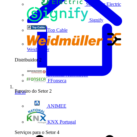
Schneider Electric
Signify
Top Cable
Weidmüller
Distribuidor
2
Bresimar Automação
FFonseca
Parceiro do Setor
2
Início
ANIMEE
KNX Portugal
Serviços para o Setor
4