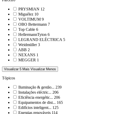
PRYSMIAN
12
Miguélez
10
VOLTIMUM
9
OBO Bettermann
7
Top Cable
6
HellermannTyton
6
LEGRAND ELÉCTRICA
5
Weidmüller
3
ABB
2
NEXANS
1
MEGGER
1
Visualizar 5 Mais
Visualizar Menos
Tópicos
Iluminação & gestão...
239
Instalações eléctric...
206
Eficiência energétic...
206
Equipamentos de dist...
165
Edifícios inteligent...
125
Energias renováveis
114