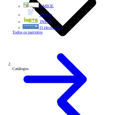
AMB3E
Eletrica
INETE
O electricista
Todos os parceiros
Catálogos