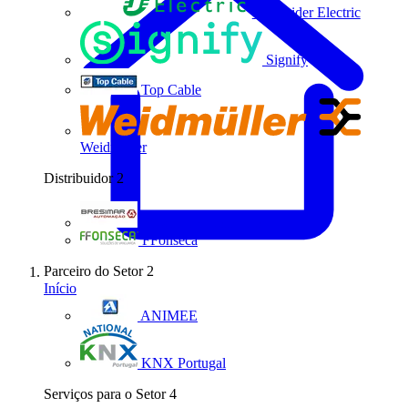
Schneider Electric
Signify
Top Cable
Weidmüller
Distribuidor
2
Bresimar Automação
FFonseca
Parceiro do Setor
2
Início
ANIMEE
KNX Portugal
Serviços para o Setor
4