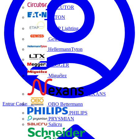
CIRCUTOR
EATON
ETAP Lighting
Gewiss
HellermannTyton
LTX
MEGGER
Miguélez
NEXANS
Entrar
Cadastrar
OBO Bettermann
PHILIPS
PRYSMIAN
Salicru