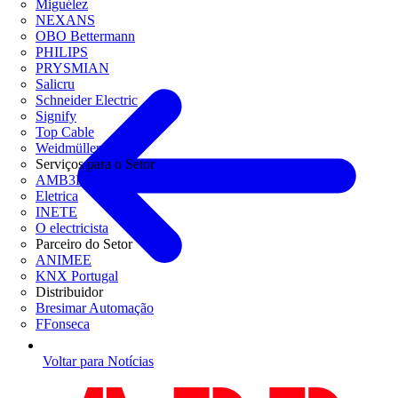
Miguélez
NEXANS
OBO Bettermann
PHILIPS
PRYSMIAN
Salicru
Schneider Electric
Signify
Top Cable
Weidmüller
Serviços para o Setor
AMB3E
Eletrica
INETE
O electricista
Parceiro do Setor
ANIMEE
KNX Portugal
Distribuidor
Bresimar Automação
FFonseca
Voltar para Notícias