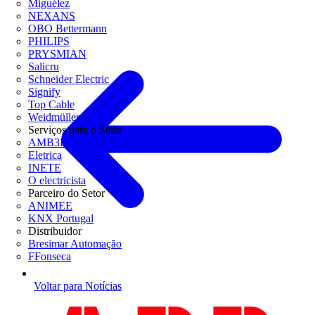
Miguélez
NEXANS
OBO Bettermann
PHILIPS
PRYSMIAN
Salicru
Schneider Electric
Signify
Top Cable
Weidmüller
Serviços para o Setor
AMB3E
Eletrica
INETE
O electricista
Parceiro do Setor
ANIMEE
KNX Portugal
Distribuidor
Bresimar Automação
FFonseca
Voltar para Notícias