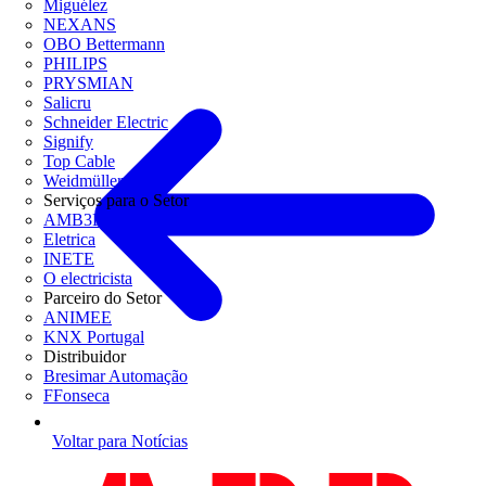
Miguélez
NEXANS
OBO Bettermann
PHILIPS
PRYSMIAN
Salicru
Schneider Electric
Signify
Top Cable
Weidmüller
Serviços para o Setor
AMB3E
Eletrica
INETE
O electricista
Parceiro do Setor
ANIMEE
KNX Portugal
Distribuidor
Bresimar Automação
FFonseca
Voltar para Notícias