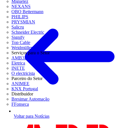
Miguélez
NEXANS
OBO Bettermann
PHILIPS
PRYSMIAN
Salicru
Schneider Electric
Signify
Top Cable
Weidmüller
Serviços para o Setor
AMB3E
Eletrica
INETE
O electricista
Parceiro do Setor
ANIMEE
KNX Portugal
Distribuidor
Bresimar Automação
FFonseca
Voltar para Notícias