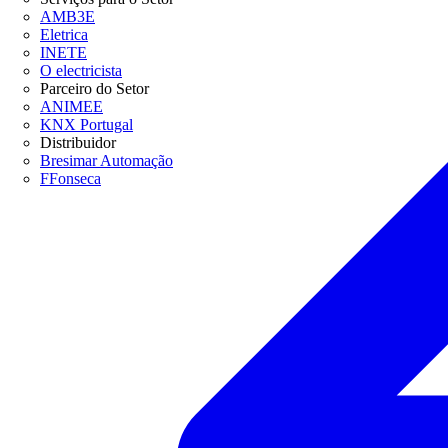
AMB3E
Eletrica
INETE
O electricista
Parceiro do Setor
ANIMEE
KNX Portugal
Distribuidor
Bresimar Automação
FFonseca