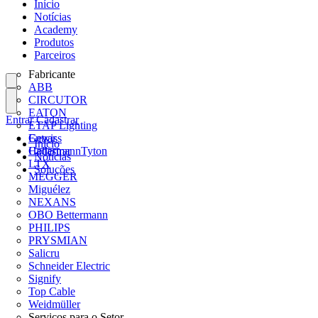
Início
Notícias
Academy
Produtos
Parceiros
Fabricante
ABB
CIRCUTOR
EATON
Entrar
Cadastrar
ETAP Lighting
Gewiss
Entrar
Início
HellermannTyton
Cadastrar
Notícias
LTX
Soluções
MEGGER
Miguélez
NEXANS
OBO Bettermann
PHILIPS
PRYSMIAN
Salicru
Schneider Electric
Signify
Top Cable
Weidmüller
Serviços para o Setor