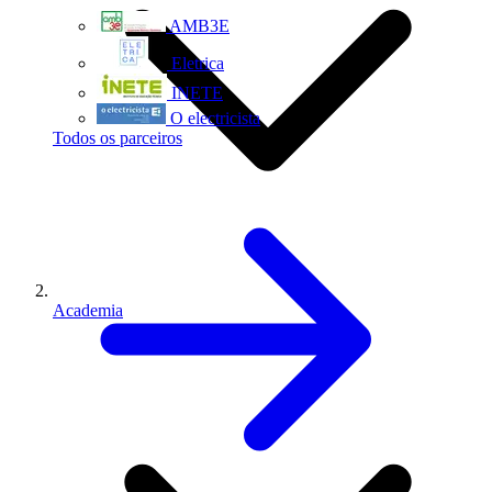
AMB3E
Eletrica
INETE
O electricista
Todos os parceiros
Academia