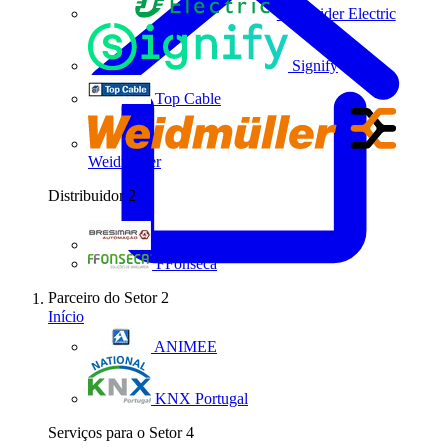
Schneider Electric
Signify
Top Cable
Weidmüller
Distribuidor
2
Bresimar Automação
FFonseca
Parceiro do Setor
2
Início
ANIMEE
KNX Portugal
Serviços para o Setor
4