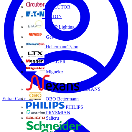
CIRCUTOR
EATON
ETAP Lighting
Gewiss
HellermannTyton
LTX
MEGGER
Miguélez
NEXANS
Entrar
Cadastrar
OBO Bettermann
PHILIPS
PRYSMIAN
Salicru