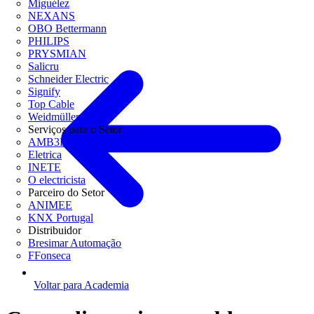
Miguélez
NEXANS
OBO Bettermann
PHILIPS
PRYSMIAN
Salicru
Schneider Electric
Signify
Top Cable
Weidmüller
Serviços para o Setor
AMB3E
Eletrica
INETE
O electricista
Parceiro do Setor
ANIMEE
KNX Portugal
Distribuidor
Bresimar Automação
FFonseca
Voltar para Academia