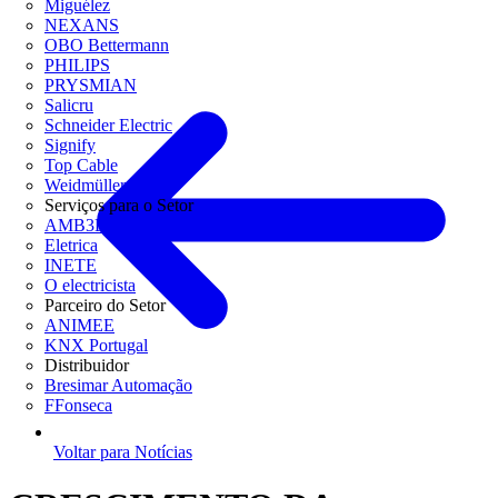
Miguélez
NEXANS
OBO Bettermann
PHILIPS
PRYSMIAN
Salicru
Schneider Electric
Signify
Top Cable
Weidmüller
Serviços para o Setor
AMB3E
Eletrica
INETE
O electricista
Parceiro do Setor
ANIMEE
KNX Portugal
Distribuidor
Bresimar Automação
FFonseca
Voltar para Notícias