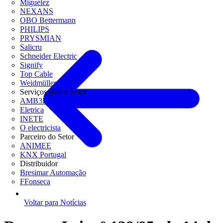
Miguélez
NEXANS
OBO Bettermann
PHILIPS
PRYSMIAN
Salicru
Schneider Electric
Signify
Top Cable
Weidmüller
Serviços para o Setor
AMB3E
Eletrica
INETE
O electricista
Parceiro do Setor
ANIMEE
KNX Portugal
Distribuidor
Bresimar Automação
FFonseca
Voltar para Notícias