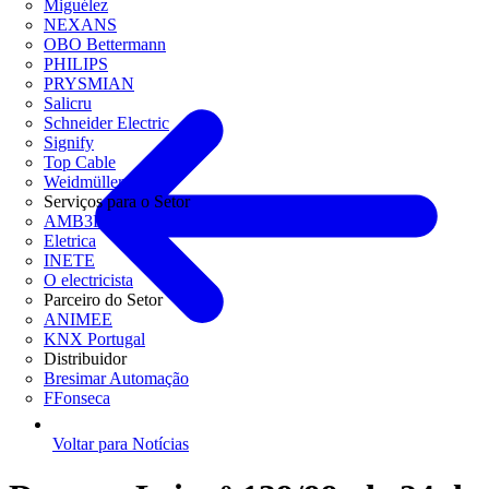
Miguélez
NEXANS
OBO Bettermann
PHILIPS
PRYSMIAN
Salicru
Schneider Electric
Signify
Top Cable
Weidmüller
Serviços para o Setor
AMB3E
Eletrica
INETE
O electricista
Parceiro do Setor
ANIMEE
KNX Portugal
Distribuidor
Bresimar Automação
FFonseca
Voltar para Notícias