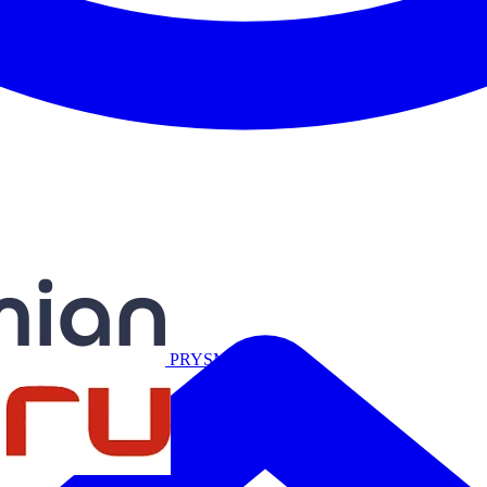
Miguélez
PRYSMIAN
Salicru