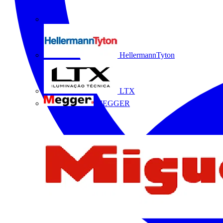
HellermannTyton
LTX
MEGGER