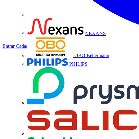
NEXANS
Entrar
Cadastrar
OBO Bettermann
PHILIPS