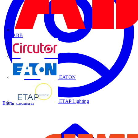
ABB
CIRCUTOR
EATON
ETAP Lighting
Entrar
Cadastrar