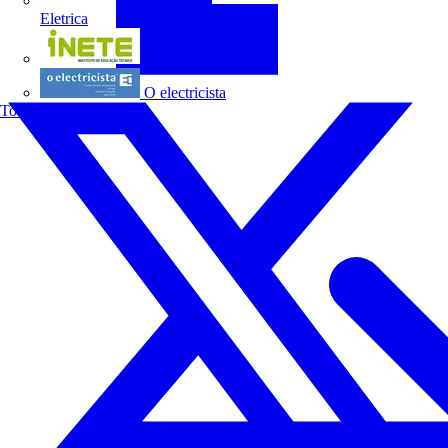
Eletrica
INETE
O electricista
Todos os parceiros