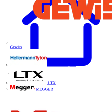
Gewiss
HellermannTyton
Início
LTX
MEGGER