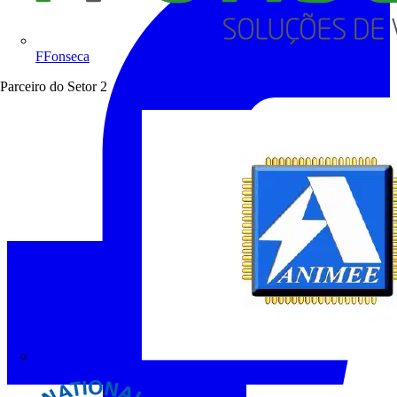
FFonseca
Parceiro do Setor
2
ANIMEE