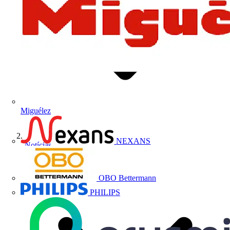
Miguélez
NEXANS
Notícias
OBO Bettermann
PHILIPS