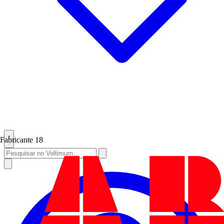
Fabricante
18