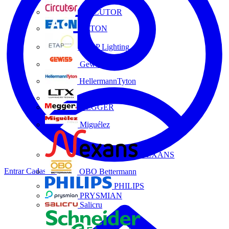
CIRCUTOR
EATON
ETAP Lighting
Gewiss
HellermannTyton
LTX
MEGGER
Miguélez
NEXANS
Entrar
Cadastrar
OBO Bettermann
PHILIPS
PRYSMIAN
Salicru