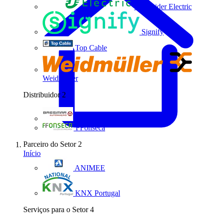
Schneider Electric
Signify
Top Cable
Weidmüller
Distribuidor
2
Bresimar Automação
FFonseca
Parceiro do Setor
2
Início
ANIMEE
KNX Portugal
Serviços para o Setor
4