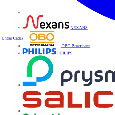
NEXANS
Entrar
Cadastrar
OBO Bettermann
PHILIPS