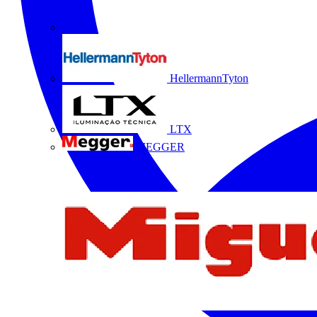
HellermannTyton
LTX
MEGGER