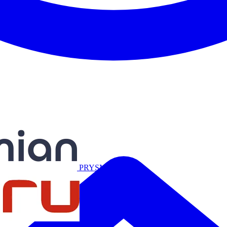
Miguélez
PRYSMIAN
Salicru